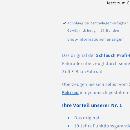
Zoll
Zoll
Jetzt zum 
in
in
Verkaufsverpackung
Verkaufsverp
inklusive
inklusive
Abholung bei
Zentrallager
verfügbar
Profi-
Profi-
Gewöhnlich fertig in 24 Stunden
Füße
Füße
Shop-Informationen anzeigen
Das original der
Schlauch Profi
Fahrräder überzeugt durch seine
Zoll E-Bike/Fahrrad.
Überzeugen Sie sich selbst vom
Fahrrad
in dynamisch gestaltet
Ihre Vorteil unserer Nr. 1
Das original
10 Jahre Funktionsgaranti