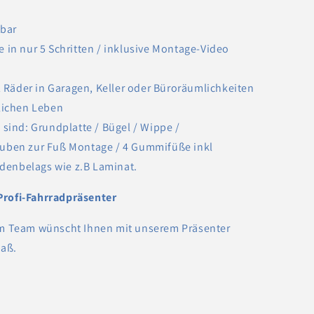
zbar
 in nur 5 Schritten / inklusive Montage-Video
2 Räder in Garagen, Keller oder Büroräumlichkeiten
glichen Leben
sind: Grundplatte / Bügel / Wippe /
auben zur Fuß Montage / 4 Gummifüße inkl
denbelags wie z.B Laminat.
Profi-Fahrradpräsenter
m Team wünscht Ihnen mit unserem Präsenter
paß.