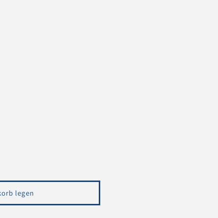
korb legen
ter
uot;