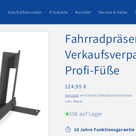
e
Geschäftskunden
Produkte
Kontakt
Service & Video
Fahrradpräsen
Verkaufsverp
Profi-Füße
Normaler
124,95 €
Preis
Versand
wird beim Checkout berechnet
inkl. Mwst.
156 auf Lager
10 Jahre Funktionsgarantie